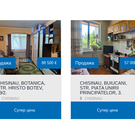
одажа
Продажа
88 500 €
57 00
HISINAU, BOTANICA,
CHISINAU, BUIUCANI,
TR. HRISTO BOTEV,
STR. PIAȚA UNIRII
9/2.
PRINCIPATELOR, 3.
CHISINAU
CHISINAU
Супер цена
Супер цена