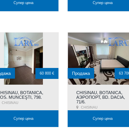
Супер цена
Супер цена
одажа
Продажа
60 800 €
63 70
HISINAU, BOTANICA,
CHISINAU, BOTANICA,
OS. MUNCEŞTI, 798.
АЭРОПОРТ, BD. DACIA,
71/6.
CHISINAU
CHISINAU
Супер цена
Супер цена