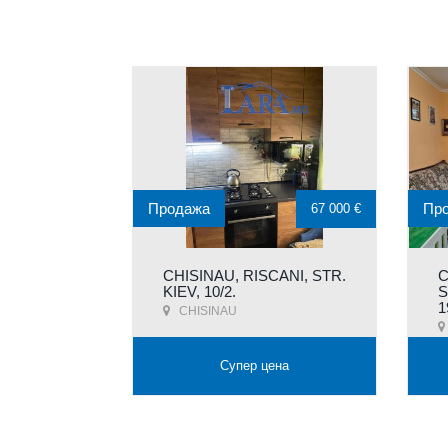
Продажа
Пр
67 000 €
CHISINAU, RISCANI, STR.
C
KIEV, 10/2.
S
1
CHISINAU
Супер цена