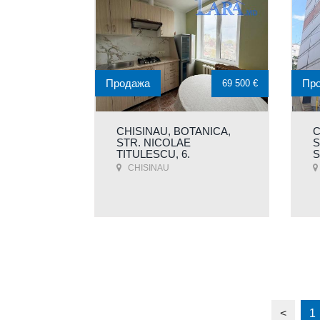
Продажа
Пр
69 500 €
CHISINAU, BOTANICA,
C
STR. NICOLAE
S
TITULESCU, 6.
S
CHISINAU
<
1