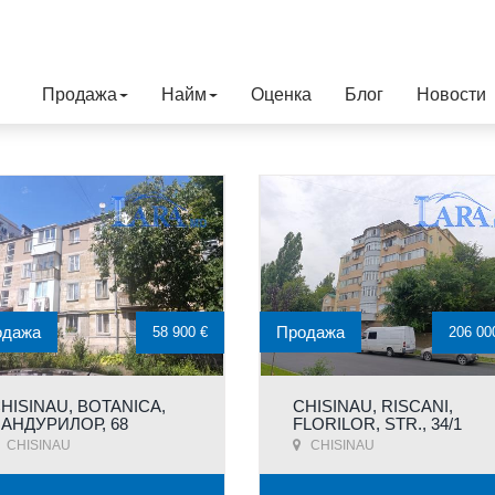
Продажа
Найм
Оценка
Блог
Новости
одажа
Продажа
58 900 €
206 00
HISINAU, BOTANICA,
CHISINAU, RISCANI,
АНДУРИЛОР, 68
FLORILOR, STR., 34/1
CHISINAU
CHISINAU