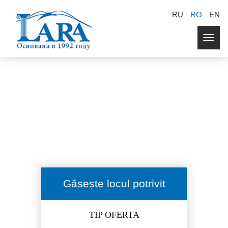
RU
RO
EN
Togg
navig
Găsește locul potrivit
TIP OFERTA