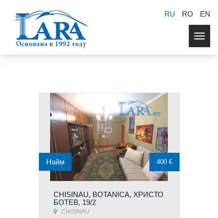
RU
RO
EN
Togg
navig
Найм
400 €
CHISINAU, BOTANICA, ХРИСТО
БОТЕВ, 19/2
CHISINAU