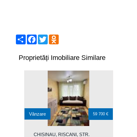
Share
Facebook
Twitter
Odnoklassniki
Proprietăți Imobiliare Similare
Vânzare
59 700 €
CHISINAU, RISCANI, STR.