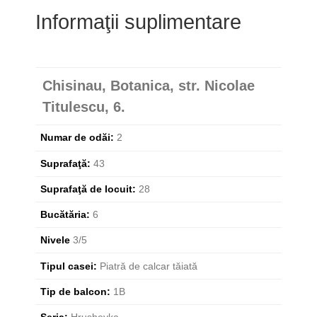
Informaţii suplimentare
Chisinau, Botanica, str. Nicolae
Titulescu, 6.
Numar de odăi:
2
Suprafaţă:
43
Suprafaţă de locuit:
28
Bucătăria:
6
Nivele
3/5
Tipul casei:
Piatră de calcar tăiată
Tip de balcon:
1B
Seria:
Hrushevka