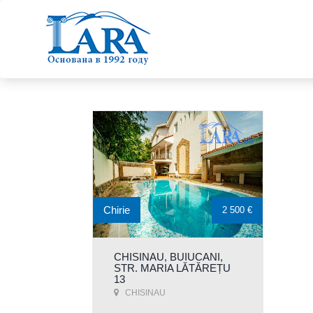
Chirie
2 500 €
CHISINAU, BUIUCANI,
STR. MARIA LĂTĂREȚU
13
CHISINAU