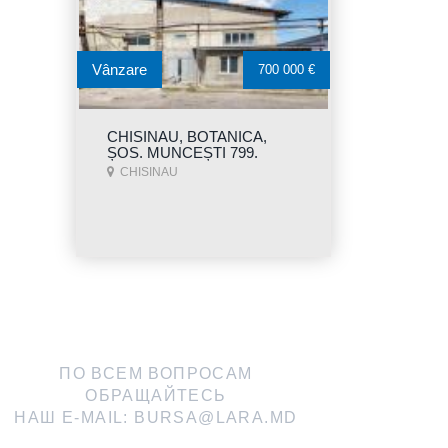
Vânzare
700 000 €
CHISINAU, BOTANICA,
ȘOS. MUNCEȘTI 799.
CHISINAU
ПО ВСЕМ ВОПРОСАМ
ОБРАЩАЙТЕСЬ
НАШ E-MAIL:
BURSA@LARA.MD