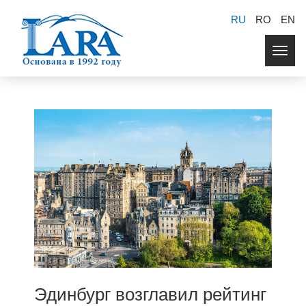
RU
RO
EN
Togg
navig
Эдинбург возглавил рейтинг