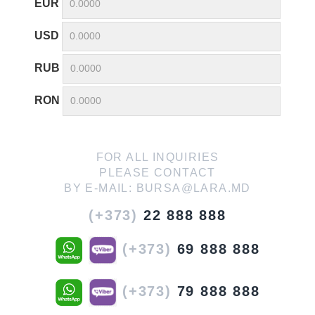
EUR
USD
RUB
RON
FOR ALL INQUIRIES
PLEASE CONTACT
BY E-MAIL:
BURSA@LARA.MD
(+373)
22 888 888
(+373)
69 888 888
(+373)
79 888 888