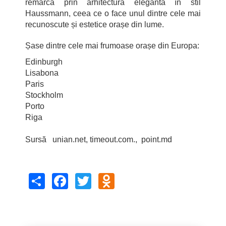
remarcă prin arhitectura elegantă în stil
Haussmann, ceea ce o face unul dintre cele mai
recunoscute și estetice orașe din lume.
Șase dintre cele mai frumoase orașe din Europa:
Edinburgh
Lisabona
Paris
Stockholm
Porto
Riga
Sursă unian.net, timeout.com., point.md
Share
Facebook
Twitter
Odnoklassniki