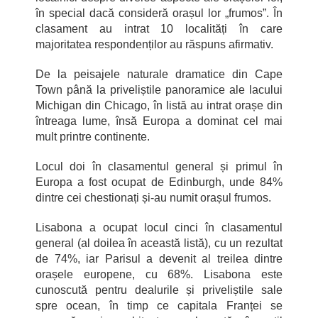
în special dacă consideră orașul lor „frumos”. În
clasament au intrat 10 localități în care
majoritatea respondenților au răspuns afirmativ.
De la peisajele naturale dramatice din Cape
Town până la priveliștile panoramice ale lacului
Michigan din Chicago, în listă au intrat orașe din
întreaga lume, însă Europa a dominat cel mai
mult printre continente.
Locul doi în clasamentul general și primul în
Europa a fost ocupat de Edinburgh, unde 84%
dintre cei chestionați și-au numit orașul frumos.
Lisabona a ocupat locul cinci în clasamentul
general (al doilea în această listă), cu un rezultat
de 74%, iar Parisul a devenit al treilea dintre
orașele europene, cu 68%. Lisabona este
cunoscută pentru dealurile și priveliștile sale
spre ocean, în timp ce capitala Franței se