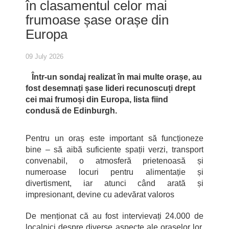
în clasamentul celor mai
frumoase șase orașe din
Europa
09 July 2026
Într-un sondaj realizat în mai multe orașe, au
fost desemnați șase lideri recunoscuți drept
cei mai frumoși din Europa, lista fiind
condusă de Edinburgh.
Pentru un oraș este important să funcționeze
bine – să aibă suficiente spații verzi, transport
convenabil, o atmosferă prietenoasă și
numeroase locuri pentru alimentație și
divertisment, iar atunci când arată și
impresionant, devine cu adevărat valoros
De menționat că au fost intervievați 24.000 de
localnici despre diverse aspecte ale orașelor lor,