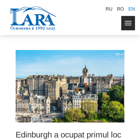
RU
RO
EN
Togg
navig
Edinburgh a ocupat primul loc