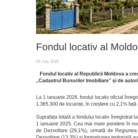
Fondul locativ al Mold
09 July 2026
Fondul locativ al Republicii Moldova a cres
„Cadastrul Bunurilor Imobiliare” și de autorit
La 1 ianuarie 2026, fondul locativ oficial înreg
1.365.300 de locuințe, în creștere cu 2,1% față
Suprafața totală a fondului locativ înregistrat
1 ianuarie 2025. Cea mai mare pondere în numă
de Dezvoltare (29,1%), urmată de Regiunea 
Dezvoltare (13,3%) și formațiunea teritorială