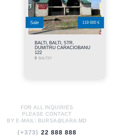
Sale
119 000 €
BALTI, BALTI, STR.
DUMITRU CARACIOBANU
122
BALTSY
FOR ALL INQUIRIES
PLEASE CONTACT
BY E-MAIL:
BURSA@LARA.MD
(+373)
22 888 888