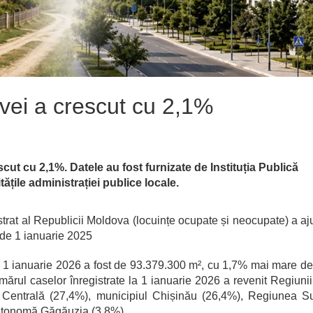
ovei a crescut cu 2,1%
cut cu 2,1%. Datele au fost furnizate de Instituția Publică
ățile administrației publice locale.
istrat al Republicii Moldova (locuințe ocupate și neocupate) a aj
 de 1 ianuarie 2025
 la 1 ianuarie 2026 a fost de 93.379.300 m², cu 1,7% mai mare de
rul caselor înregistrate la 1 ianuarie 2026 a revenit Regiuni
Centrală (27,4%), municipiul Chișinău (26,4%), Regiunea S
 autonomă Găgăuzia (3,8%).