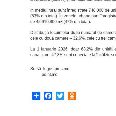
În mediul rural sunt înregistrate 748.000 de uni
(53% din total). În zonele urbane sunt înregistr
de 43.910.800 m² (47% din total).
Distribuția locuințelor după numărul de camere
cele cu două camere – 32,6%, cele cu trei came
La 1 ianuarie 2026, doar 68,2% din unitățil
canalizare, 47,3% sunt conectate la încălzirea c
Sursă logos-pres.md.
point.md
Share
Facebook
Twitter
Odnoklassniki