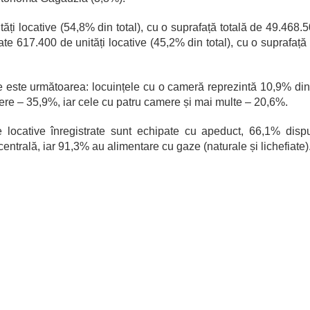
tăți locative (54,8% din total), cu o suprafață totală de 49.468.
ate 617.400 de unități locative (45,2% din total), cu o suprafață 
 este următoarea: locuințele cu o cameră reprezintă 10,9% din 
re – 35,9%, iar cele cu patru camere și mai multe – 20,6%.
e locative înregistrate sunt echipate cu apeduct, 66,1% dis
entrală, iar 91,3% au alimentare cu gaze (naturale și lichefiate)