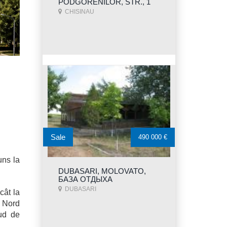
PODGORENILOR, STR., 1
CHISINAU
Sale
490 000 €
uns la
DUBASARI, MOLOVATO,
БАЗА ОТДЫХА
DUBASARI
cât la
i Nord
ud de