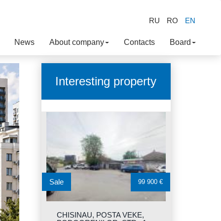
RU
RO
EN
News
About company
Contacts
Board
Interesting property
Sale
99 900 €
CHISINAU, POSTA VEKE,