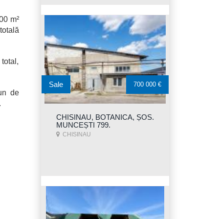
500 m²
totală
total,
Sale
700 000 €
pun de
.
CHISINAU, BOTANICA, ȘOS.
MUNCEȘTI 799.
CHISINAU