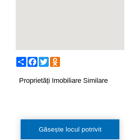
Share
Facebook
Twitter
Odnoklassniki
Proprietăți Imobiliare Similare
Găsește locul potrivit