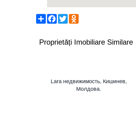
Share
Facebook
Twitter
Odnoklassniki
Proprietăți Imobiliare Similare
Lara недвижимость, Кишинев,
Молдова.