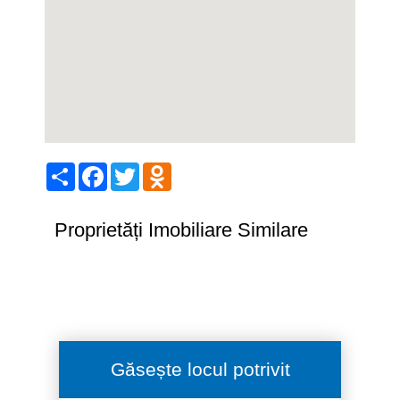
Share
Facebook
Twitter
Odnoklassniki
Proprietăți Imobiliare Similare
Găsește locul potrivit