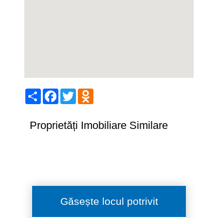
Share
Facebook
Twitter
Odnoklassniki
Proprietăți Imobiliare Similare
Găsește locul potrivit